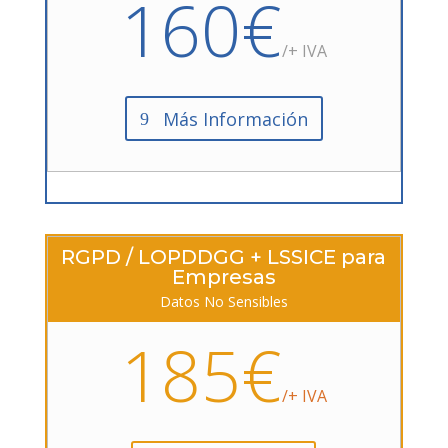
160€
/+ IVA
Más Información
RGPD / LOPDDGG + LSSICE para
Empresas
Datos No Sensibles
185€
/+ IVA