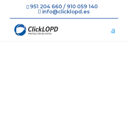
951 204 660
/
910 059 140
info@clicklopd.es
Protección de Datos
LOPD RGPD Tarragona
=
Contratación Rápida y Fácil
=
Recogida de todos los Datos
necesarios