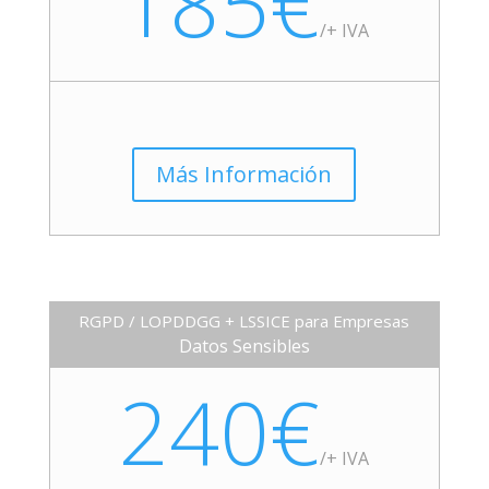
185€
/+ IVA
Más Información
RGPD / LOPDDGG + LSSICE para Empresas
Datos Sensibles
240€
/+ IVA