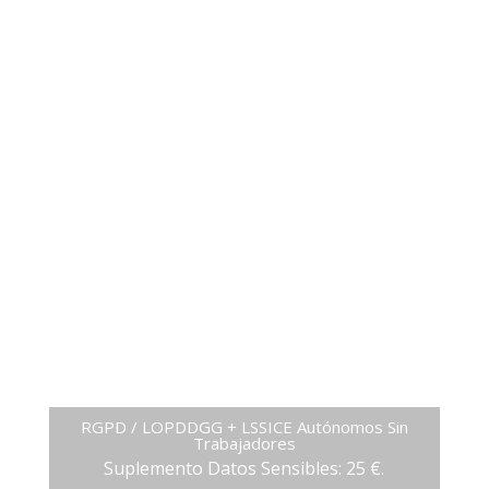
¡ Adapta tu Empresa al
RGPD !
Solicita Informacion
RGPD / LOPDDGG + LSSICE Autónomos Sin
Trabajadores
Suplemento Datos Sensibles: 25 €.