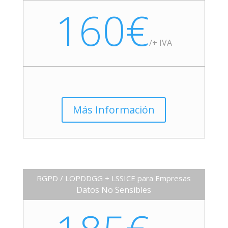
160€
/+ IVA
Más Información
RGPD / LOPDDGG + LSSICE para Empresas
Datos No Sensibles