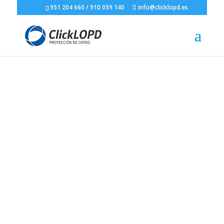
951 204 660
/
910 059 140
info@clicklopd.es
Protección de Datos
LOPD RGPD Empresas
en A Coruña
=
Contratación Rápida y Fácil