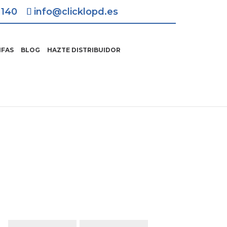
 140
info@clicklopd.es
IFAS
BLOG
HAZTE DISTRIBUIDOR
Solicita Información