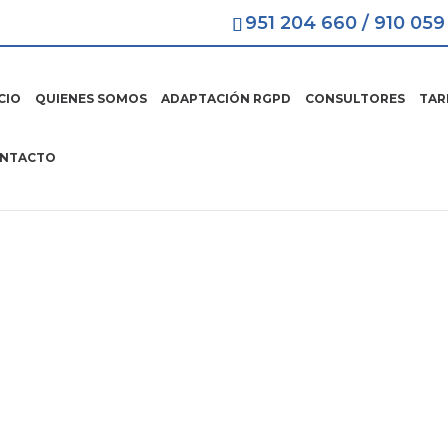
951 204 660
/
910 059
ICIO
QUIENES SOMOS
ADAPTACIÓN RGPD
CONSULTORES
TAR
NTACTO
 LOPD Sabadell
Fácil