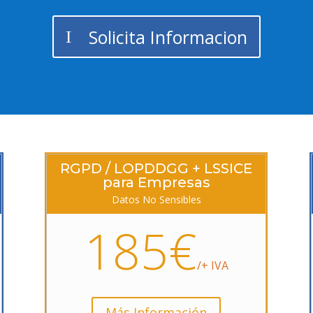
Solicita Informacion
RGPD / LOPDDGG + LSSICE
para Empresas
Datos No Sensibles
185€
/+ IVA
Más Información