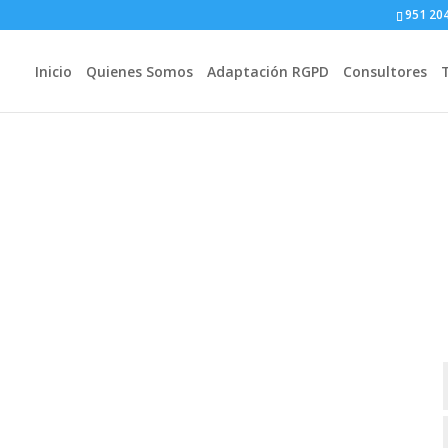
951 20
Inicio
Quienes Somos
Adaptación RGPD
Consultores
 LOPD RGPD Empresas en Logro
 necesarios
tos Legales, Análisis de Riesgo, y Protocolo
e Datos