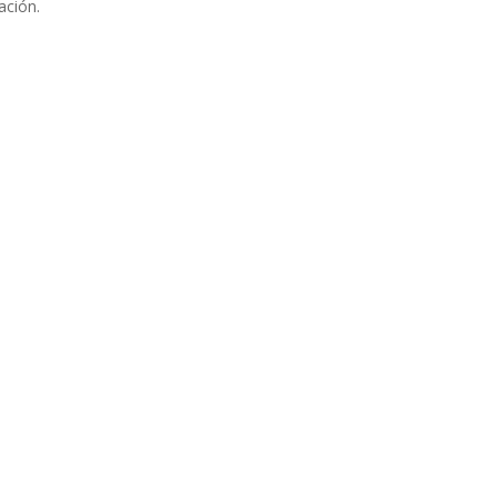
ación.
¡ Adapta tu Empresa al RGPD !
Solicita Informacion