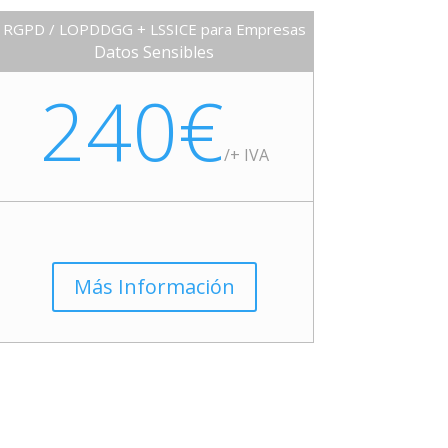
RGPD / LOPDDGG + LSSICE para Empresas
Datos Sensibles
240€
/+ IVA
Más Información