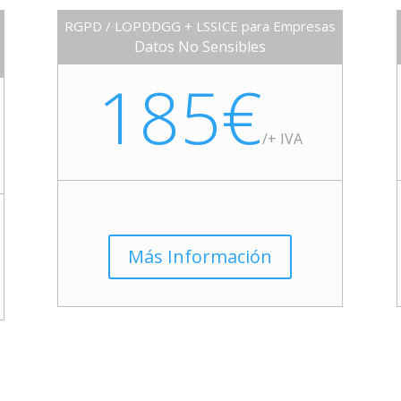
RGPD / LOPDDGG + LSSICE para Empresas
Datos No Sensibles
185€
/+ IVA
Más Información