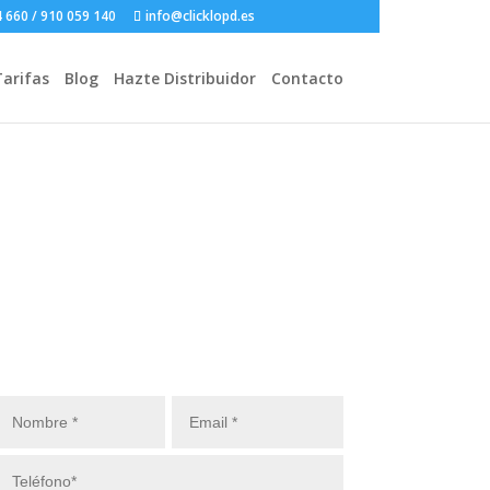
4 660
/
910 059 140
info@clicklopd.es
Tarifas
Blog
Hazte Distribuidor
Contacto
ño
Solicita Información