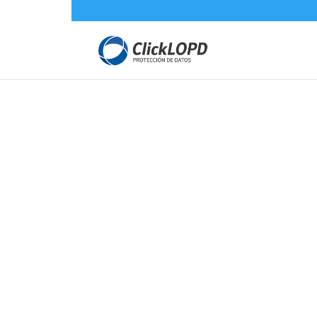
Protección de Datos
=
Contratación Rápida y Fácil
=
Recogida de todos los Datos
=
Generación de Contratos y Tex
de Privacidad y Protección d