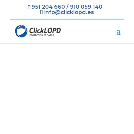
951 204 660
/
910 059 140
info@clicklopd.es
Empresa de Protección
de Datos LOPD RGPD
Cartagena
=
Contratación Rápida y Fácil
=
Recogida de todos los Datos