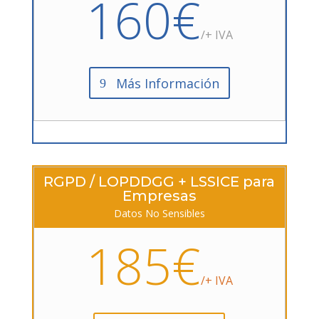
160€
/+ IVA
Más Información
RGPD / LOPDDGG + LSSICE para
Empresas
Datos No Sensibles
185€
/+ IVA