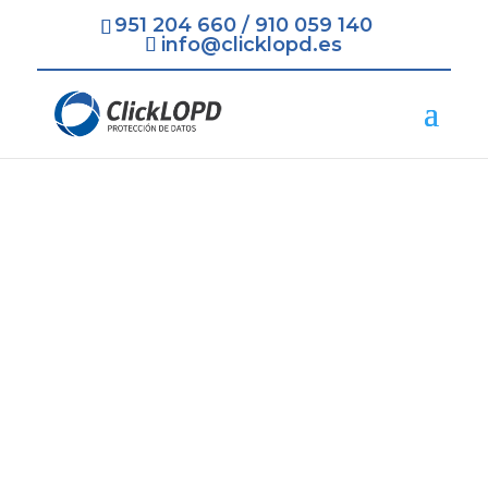
951 204 660
/
910 059 140
info@clicklopd.es
Protección de Datos
LOPD RGPD Alcalá de
Henares
=
Contratación Rápida y Fácil
=
Recogida de todos los Datos