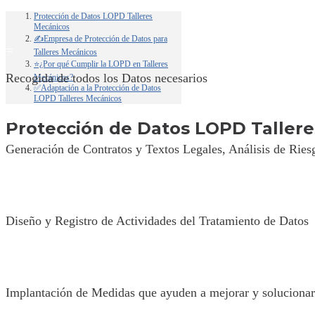
Protección de Datos LOPD Talleres
Mecánicos
✍Empresa de Protección de Datos para
=
Talleres Mecánicos
⭐¿Por qué Cumplir la LOPD en Talleres
Recogida de todos los Datos necesarios
Mecánicos?
✅Adaptación a la Protección de Datos
LOPD Talleres Mecánicos
=
Protección de Datos LOPD Taller
Generación de Contratos y Textos Legales, Análisis de Ries
=
Diseño y Registro de Actividades del Tratamiento de Datos
=
Implantación de Medidas que ayuden a mejorar y solucionar e