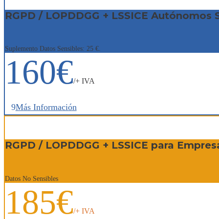
RGPD / LOPDDGG + LSSICE Autónomos Si
Suplemento Datos Sensibles: 25 €.
160€
/+ IVA
Más Información
RGPD / LOPDDGG + LSSICE para Empres
Datos No Sensibles
185€
/+ IVA