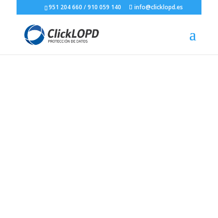
951 204 660
/
910 059 140
info@clicklopd.es
Distribuidor de
Protección de Datos
¡Hazte Distribuidor!
=
Sácale el máximo partido a tu cartera de
clientes
=
Fideliza a tus clientes añadiendo a tu oferta