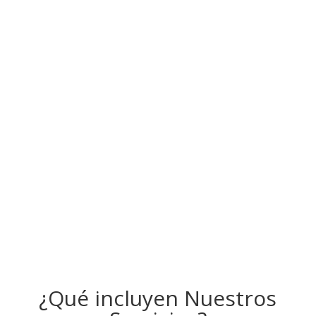
¿ Quieres ser
Distribuidor ?
Infórmate Sin Compromiso
¿Qué incluyen Nuestros