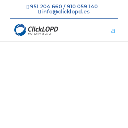
951 204 660
/
910 059 140
info@clicklopd.es
Protección de Datos
LOPD RGPD San
Fernando
=
Contratación Rápida y Fácil
=
Recogida de todos los Datos