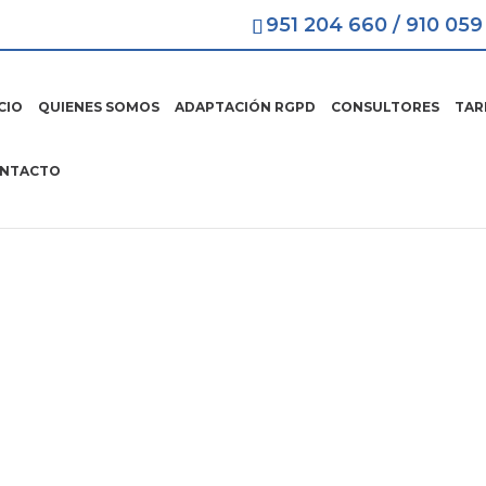
951 204 660
/
910 059
ICIO
QUIENES SOMOS
ADAPTACIÓN RGPD
CONSULTORES
TAR
NTACTO
 LOPD Asociaciones
Fácil