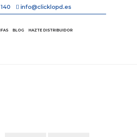
 140
info@clicklopd.es
IFAS
BLOG
HAZTE DISTRIBUIDOR
Solicita Información