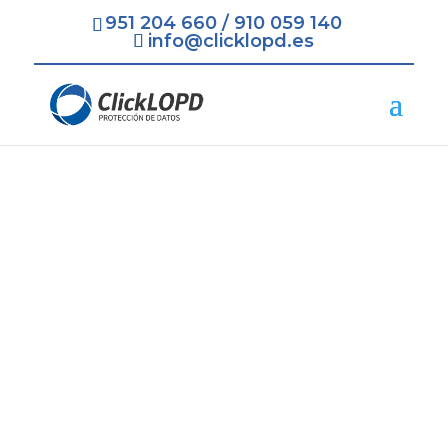
951 204 660
/
910 059 140
info@clicklopd.es
Protección de Datos
LOPD Algeciras
=
Contratación Rápida y Fácil
=
Recogida de todos los Datos
necesarios